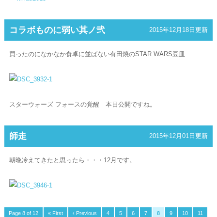
コラボものに弱い其ノ弐
2015年12月18日更新
買ったのになかなか食卓に並ばない有田焼のSTAR WARS豆皿
スターウォーズ フォースの覚醒 本日公開ですね。
師走
2015年12月01日更新
朝晩冷えてきたと思ったら・・・12月です。
Page 8 of 12
« First
‹ Previous
4
5
6
7
8
9
10
11