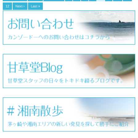
12
Next ›
Last »