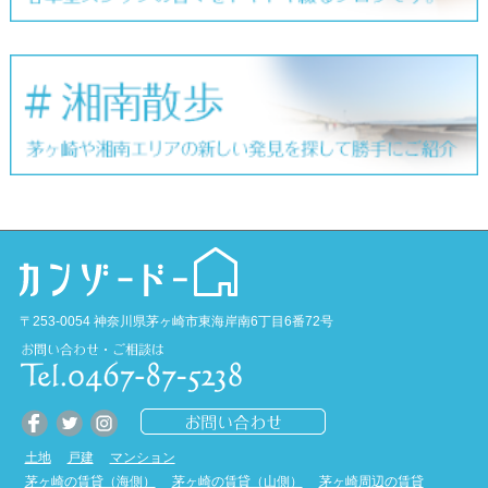
〒253-0054 神奈川県茅ヶ崎市東海岸南6丁目6番72号
土地
戸建
マンション
茅ヶ崎の賃貸（海側）
茅ヶ崎の賃貸（山側）
茅ヶ崎周辺の賃貸