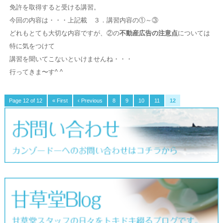
免許を取得すると受ける講習。
今回の内容は・・・上記載 ３．講習内容の①～③
どれもとても大切な内容ですが、②の
不動産広告の注意点
については
特に気をつけて
講習を聞いてこないといけませんね・・・
行ってきま〜す^ ^
Page 12 of 12
« First
‹ Previous
8
9
10
11
12