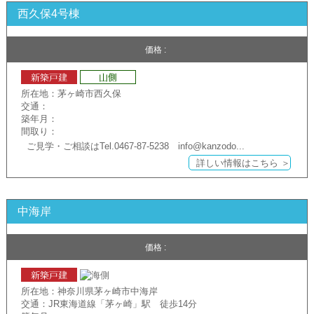
西久保4号棟
価格 :
所在地：茅ヶ崎市西久保
交通：
築年月：
間取り：
ご見学・ご相談はTel.0467-87-5238 info@kanzodo...
詳しい情報はこちら ＞
中海岸
価格 :
所在地：神奈川県茅ヶ崎市中海岸
交通：JR東海道線「茅ヶ崎」駅 徒歩14分