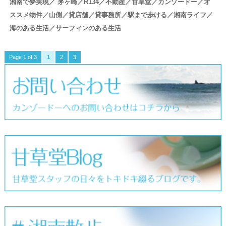
湘南で夢実現／ 茅ヶ崎／R134／不動産／甘草堂／カンゾードー／オ
ススメ物件／山側／貸店舗／貸事務所／駅まで歩ける／湘南ライフ／
海のある生活／サーフィンのある生活
Page 1 of 3
1
2
3