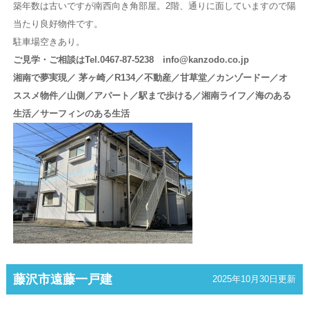
築年数は古いですが南西向き角部屋。2階、通りに面していますので陽
当たり良好物件です。
駐車場空きあり。
ご見学・ご相談はTel.0467-87-5238 info@kanzodo.co.jp
湘南で夢実現／ 茅ヶ崎／R134／不動産／甘草堂／カンゾードー／オ
ススメ物件／山側／アパート／駅まで歩ける／湘南ライフ／海のある
生活／サーフィンのある生活
藤沢市遠藤一戸建
2025年10月30日更新