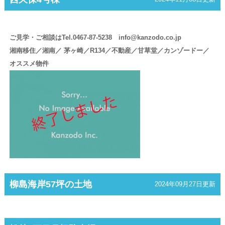
ご見学・ご相談はTel.0467-87-5238 info@kanzodo.co.jp
湘南移住／湘南／ 茅ヶ崎／R134／不動産／甘草堂／カンゾードー／
オススメ物件
柳島海岸57坪の土地
2024年09月27日更新