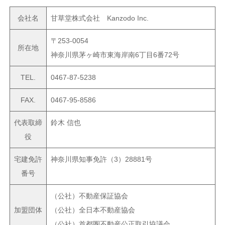
会社名
甘草堂株式会社 Kanzodo Inc.
〒253-0054
所在地
神奈川県茅ヶ崎市東海岸南6丁目6番72号
TEL.
0467-87-5238
FAX.
0467-95-8586
代表取締
鈴木 信也
役
宅建免許
神奈川県知事免許（3）28881号
番号
（公社）不動産保証協会
加盟団体
（公社）全日本不動産協会
（公社）首都圏不動産公正取引協議会