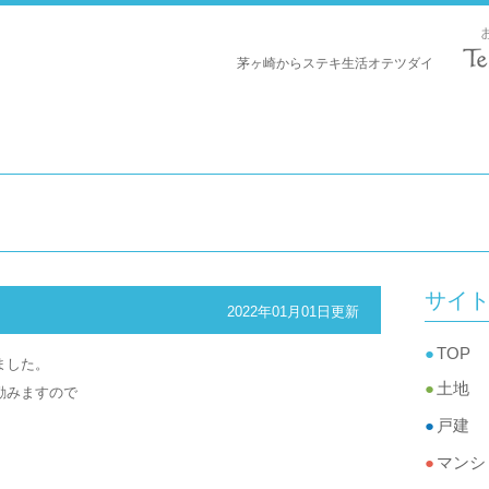
茅ヶ崎からステキ生活オテツダイ
サイ
2022年01月01日更新
TOP
ました。
土地
励みますので
戸建
マンシ