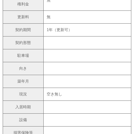
無
権利金
更新料
無
契約期間
1年（更新可）
契約形態
駐車場
向き
築年月
現況
空き無し
入居時期
設備
損害保険等