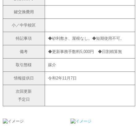
鍵交換費用
小／中学校区
特記事項
◆砂利敷き、屋根なし。◆短期使用不可。
備考
◆更新事務手数料5,000円 ◆日割精算無
取引態様
媒介
情報提供日
令和2年11月7日
次回更新
予定日