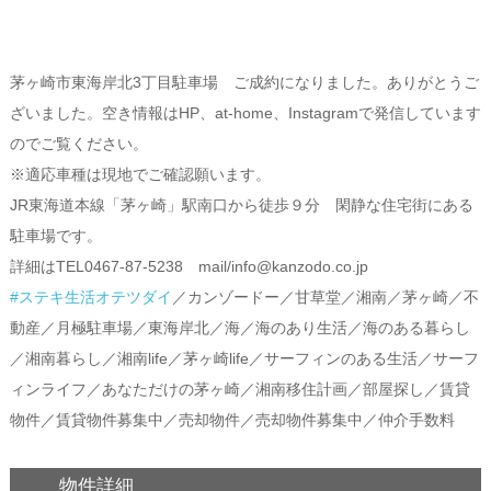
茅ヶ崎市東海岸北3丁目駐車場 ご成約になりました。ありがとうご
ざいました。空き情報はHP、at-home、Instagramで発信しています
のでご覧ください。
※適応車種は現地でご確認願います。
JR東海道本線「茅ヶ崎」駅南口から徒歩９分 閑静な住宅街にある
駐車場です。
詳細はTEL0467-87-5238 mail/info@kanzodo.co.jp
#ステキ生活オテツダイ
／カンゾードー／甘草堂／湘南／茅ヶ崎／不
動産／月極駐車場／東海岸北／海／海のあり生活／海のある暮らし
／湘南暮らし／湘南life／茅ヶ崎life／サーフィンのある生活／サーフ
ィンライフ／あなただけの茅ヶ崎／湘南移住計画／部屋探し／賃貸
物件／賃貸物件募集中／売却物件／売却物件募集中／仲介手数料
物件詳細