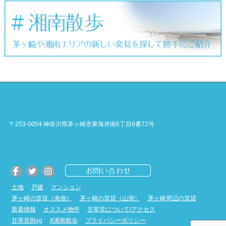
〒253-0054 神奈川県茅ヶ崎市東海岸南6丁目6番72号
土地
戸建
マンション
茅ヶ崎の賃貸（海側）
茅ヶ崎の賃貸（山側）
茅ヶ崎周辺の賃貸
新着情報
オススメ物件
甘草堂について/アクセス
甘草堂Blog
#湘南散歩
プライバシーポリシー