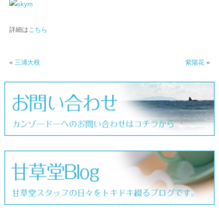
詳細は
こちら
«
三浦大根
紫陽花
»