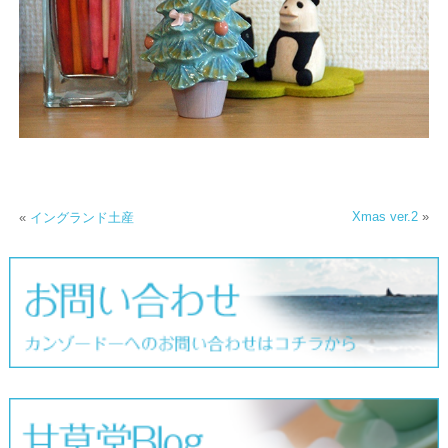
Xmas ver.2
»
«
イングランド土産