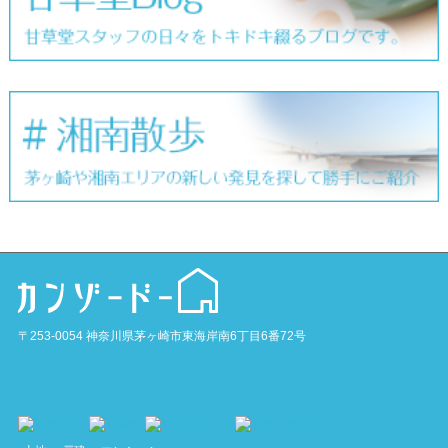
〒253-0054 神奈川県茅ヶ崎市東海岸南6丁目6番72号